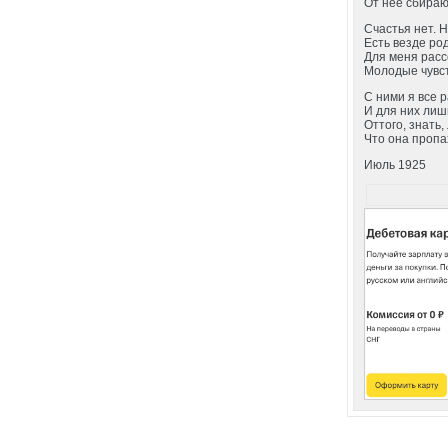
От нее сбираю
Счастья нет. Н
Есть везде ро
Для меня рас
Молодые чувс
С ними я все 
И для них лиш
Оттого, знать
Что она пропа
Июль 1925