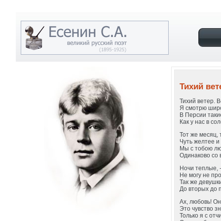
Тихий вет
Тихий ветер. 
Я смотрю шир
В Персии таки
Как у нас в с
Тот же месяц, 
Чуть желтее и 
Мы с тобою лю
Одинаково со 
Ночи теплые, -
Не могу не про
Так же девушк
До вторых до п
Ах, любовь! Он
Это чувство з
Только я с отч