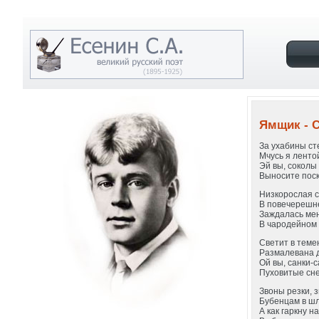
Ямщик - 
За ухабины с
Мчусь я ленто
Эй вы, соколы
Выносите поск
Низкорослая 
В повечерешн
Заждалась мен
В чародейном 
Светит в теме
Размалевана д
Ой вы, санки-
Пуховитые сне
Звоны резки, з
Бубенцам в шл
А как гаркну н