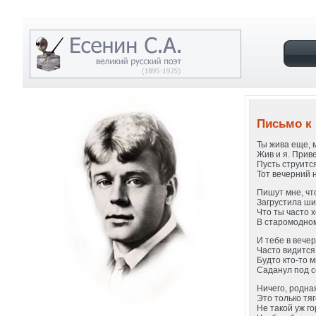
Письмо к 
Ты жива еще, 
Жив и я. Приве
Пусть струитс
Тот вечерний 
Пишут мне, что
Загрустила ши
Что ты часто 
В старомодно
И тебе в вече
Часто видится 
Будто кто-то м
Саданул под с
Ничего, родна
Это только тя
Не такой уж г