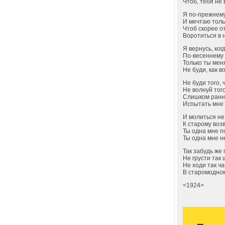
Чтоб, тебя не 
Я по-прежнем
И мечтаю толь
Чтоб скорее о
Воротиться в 
Я вернусь, ког
По-весеннему 
Только ты мен
Не буди, как в
Не буди того, 
Не волнуй того
Слишком ранн
Испытать мне 
И молиться не
К старому воз
Ты одна мне п
Ты одна мне н
Так забудь же 
Не грусти так 
Не ходи так ча
В старомодно
<1924>