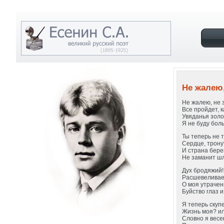
Не жалею, 
Не жалею, не з
Все пройдет, к
Увяданья золо
Я не буду бол
Ты теперь не 
Сердце, трону
И страна бере
Не заманит шл
Дух бродяжий!
Расшевеливае
О моя утрачен
Буйство глаз и
Я теперь скуп
Жизнь моя? ил
Словно я весе