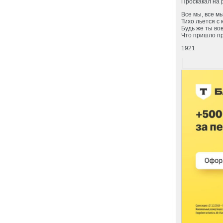
Проскакал на 
Все мы, все м
Тихо льется с 
Будь же ты во
Что пришло пр
1921