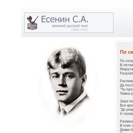
По с
По селу
В летни
Рекрута
Разухаб
Распев
Да посл
"Ты про
Темна р
Зори пе
Все кри
"До рек
А тепер
Размах
В пляс 
Девки б