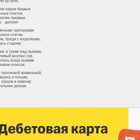
и за село.
ли парни бравые
нные плетни,
ночки лукавые
, - догони!
леными пригорками
лися платки.
м, бредя с кошелками,
ись старики.
ам, в траве над лыками,
ливый возглас сов,
ялась роща зыками
ивом голосов.
 тропинкой кривенькой,
вшись о пеньки,
 играли в ливенку
альние деньки.