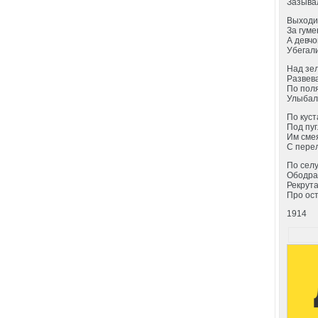
Зазывал
Выходи
За гуме
А девчо
Убегали
Над зе
Развева
По поля
Улыбал
По куст
Под пуг
Им сме
С перел
По селу
Ободра
Рекрута
Про ост
1914