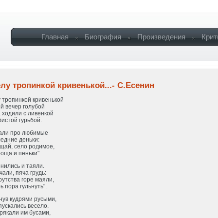
Главная
Биография
Произведения
Крит
елу тропинкой кривенькой...- С.Есенин
 тропинкой кривенькой
й вечер голубой
 ходили с ливенкой
истой гурьбой.
али про любимые
едние деньки:
щай, село родимое,
оща и пеньки".
нились и таяли.
чали, пяча грудь:
рутства горе маяли,
ь пора гульнуть".
нув кудрями русыми,
пускались весело.
рякали им бусами,