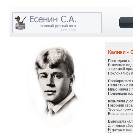
Калики - 
Проходили кал
Выпивали под 
У церквей пре
Поклонялись п
Пробиралися с
Пели стих о с
Мимо клячи с 
Подпевали гор
Ковыляли убог
Говорили стра
"Все единому 
Возлагая вериг
Вынимали кал
Для коров сбе
И кричали пас