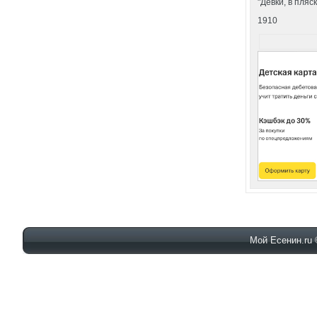
"Девки, в пляс
1910
Мой Есенин.ru