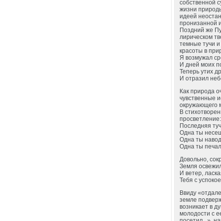
собственной с
жизни природы
идеей неоста
пронизанной и
Поздний же Пу
лирическом тв
темные тучи и
красоты в прир
Я возмужал ср
И дней моих по
Теперь утих д
И отразил неб
Как природа о
чувственные и
окружающего 
В стихотворен
просветление
Последняя туч
Одна ты несеш
Одна ты навод
Одна ты печал
Довольно, сок
Земля освежил
И ветер, ласка
Тебя с успоко
Ввиду «отдале
земле подверж
возникает в д
молодости с е
посетил...», 