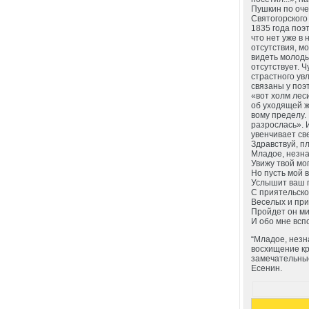
Пушкин по оче
Святогорского 
1835 года поэт
что нет уже в 
отсутствия, м
видеть молоды
отсутствует. 
страстного ув
связаны у поэ
«вот холм леси
об уходящей ж
вому пределу.
разрослась». 
увенчивает св
Здравствуй, п
Младое, незна
Увижу твой мог
Но пусть мой 
Услышит ваш п
С приятельско
Веселых и пр
Пройдет он ми
И обо мне всп
“Младое, незн
восхищение кр
замечательные
Есенин.