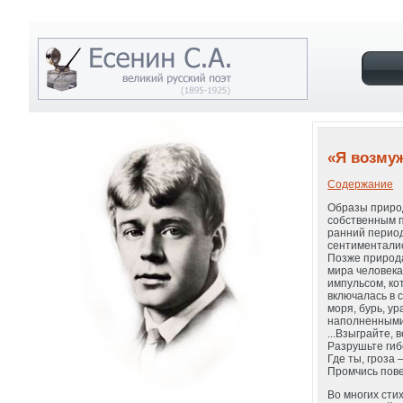
«Я возму
Содержание
Образы природ
собственным п
ранний период
сентименталис
Позже природа
мира человека
импульсом, ко
включалась в 
моря, бурь, у
наполненными
...Взыграйте, 
Разрушьте ги
Где ты, гроза
Промчись пове
Во многих сти