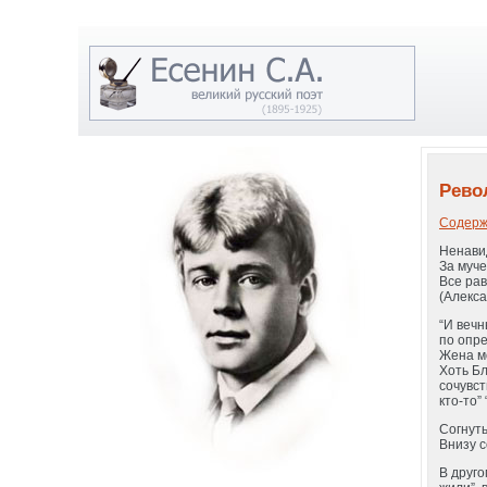
Рево
Содерж
Ненавид
За муче
Все рав
(Алекса
“И вечн
по опре
Жена мо
Хоть Бл
сочувст
кто-то”
Согнут
Внизу 
В друго