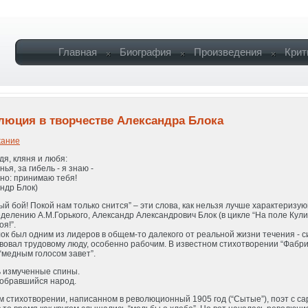
Главная
Биография
Произведения
Крит
люция в творчестве Александра Блока
ание
я, кляня и любя:
нья, за гибель - я знаю -
но: принимаю тебя!
ндр Блок)
ый бой! Покой нам только снится” – эти слова, как нельзя лучше характеризу
делению А.М.Горького, Александр Александрович Блок (в цикле “На поле Кули
я!”.
ок был одним из лидеров в общем-то далекого от реальной жизни течения - 
вовал трудовому люду, особенно рабочим. В известном стихотворении “Фабрик
 “медным голосом завет”.
ь измученные спины.
собравшийся народ.
м стихотворении, написанном в революционный 1905 год (“Сытые”), поэт с сарк