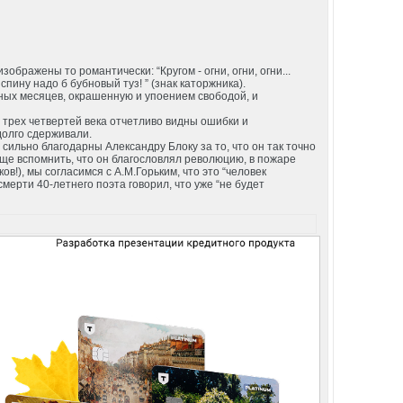
бражены то романтически: “Кругом - огни, огни, огни...
 спину надо б бубновый туз! ” (знак каторжника).
нных месяцев, окрашенную и упоением свободой, и
я трех четвертей века отчетливо видны ошибки и
долго сдерживали.
сильно благодарны Александру Блоку за то, что он так точно
ще вспомнить, что он благословлял революцию, в пожаре
!), мы согласимся с А.М.Горьким, что это “человек
ерти 40-летнего поэта говорил, что уже “не будет