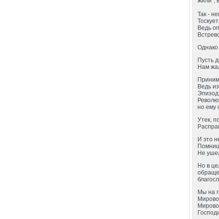
жили”, 
Так - н
Тоскует
Ведь оп
Встрево
Однако 
Пусть д
Нам жал
Принима
Ведь из
Эпизод
Революц
но ему
Утек, п
Расправ
И это н
Помниш
Не ушел
Но в це
обращен
благос
Мы на 
Мирово
Мировой
Господи