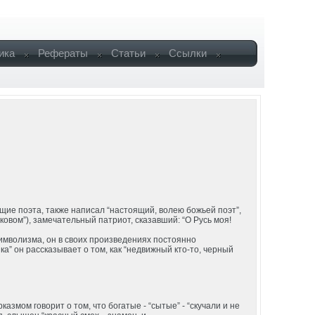
ика
Рефераты
Статьи
Ссылки
ющие поэта, также написал “настоящий, волею божьей поэт”,
ковом”), замечательный патриот, сказавший: “О Русь моя!
символизма, он в своих произведениях постоянно
а” он рассказывает о том, как “недвижный кто-то, черный
азмом говорит о том, что богатые - “сытые” - “скучали и не