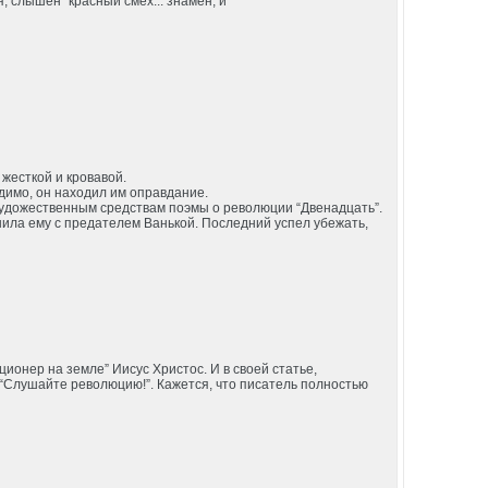
, слышен “красный смех... знамен, и
жесткой и кровавой.
идимо, он находил им оправдание.
художественным средствам поэмы о революции “Двенадцать”.
нила ему с предателем Ванькой. Последний успел убежать,
ионер на земле” Иисус Христос. И в своей статье,
 “Слушайте революцию!”. Кажется, что писатель полностью