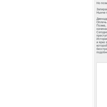
Но поэм
Запира
Нынче 
Двенадц
Оплечь 
Поэма, 
начина
Сегодня
преступ
Историк
и ярко 
которой
бесстра
подобно