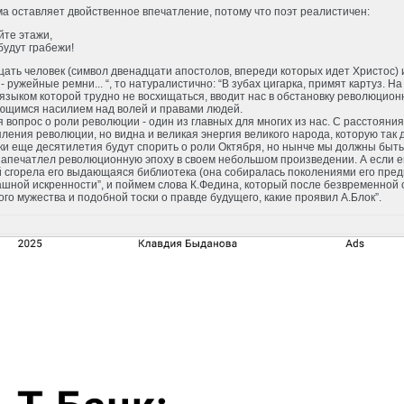
а оставляет двойственное впечатление, потому что поэт реалистичен:
йте этажи,
будут грабежи!
ать человек (символ двенадцати апостолов, впереди которых идет Христос) изо
- ружейные ремни... “, то натуралистично: “В зубах цигарка, примят картуз. На
языком которой трудно не восхищаться, вводит нас в обстановку революцио
ющимся насилием над волей и правами людей.
 вопрос о роли революции - один из главных для многих из нас. С расстояни
ления революции, но видна и великая энергия великого народа, которую так 
и еще десятилетия будут спорить о роли Октября, но нынче мы должны быть 
запечатлел революционную эпоху в своем небольшом произведении. А если е
 сгорела его выдающаяся библиотека (она собиралась поколениями его предков
шной искренности”, и поймем слова К.Федина, который после безвременной см
го мужества и подобной тоски о правде будущего, какие проявил А.Блок”.