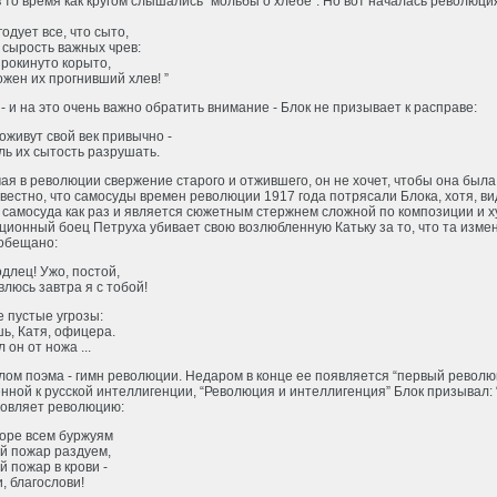
в то время как кругом слышались “мольбы о хлебе”. Но вот началась революция
егодует все, что сыто,
 сырость важных чрев:
рокинуто корыто,
жен их прогнивший хлев! ”
- и на это очень важно обратить внимание - Блок не призывает к расправе:
оживут свой век привычно -
ь их сытость разрушать.
я в революции свержение старого и отжившего, он не хочет, чтобы она была 
вестно, что самосуды времен революции 1917 года потрясали Блока, хотя, в
 самосуда как раз и является сюжетным стержнем сложной по композиции и 
ионный боец Петруха убивает свою возлюбленную Катьку за то, что та изме
 обещано:
одлец! Ужо, постой,
люсь завтра я с тобой!
е пустые угрозы:
ь, Катя, офицера.
 он от ножа ...
лом поэма - гимн революции. Недаром в конце ее появляется “первый революц
ной к русской интеллигенции, “Революция и интеллигенция” Блок призывал:
ловляет революцию:
горе всем буржуям
й пожар раздуем,
 пожар в крови -
, благослови!