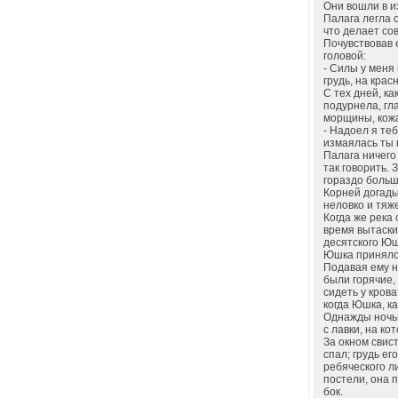
Они вошли в из
Палага легла 
что делает сов
Почувствовав 
головой:
- Силы у меня 
грудь, на кра
С тех дней, к
подурнела, гл
морщины, кож
- Надоел я теб
измаялась ты в
Палага ничего 
так говорить. 
гораздо больше
Корней догадыв
неловко и тяж
Когда же река
время вытаски
десятского Юш
Юшка принялся
Подавая ему н
были горячие,
сидеть у кров
когда Юшка, к
Однажды ночью
с лавки, на ко
За окном свис
спал; грудь ег
ребяческого л
постели, она 
бок.