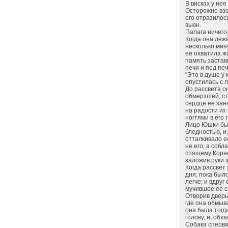
В висках у не
Осторожно взо
его отразилось
вьюн.
Палага ничего 
Когда она лежа
несколько мину
ее охватила ж
память застав
печи и под печ
"Это в душе у 
опустилась с 
До рассвета он
обмерзшей, ст
сердце ее зан
на радости их 
ногтями в его 
Лицо Юшки был
бледностью, и,
отталкивало ее
не его, а собл
спящему Корне
заложив руки з
Когда рассвет
дня; пока был
легче; и вдруг
мучившее ее с
Отворив дверь
где она обмыв
она была тогд
голову, и, об
Собака сперва 