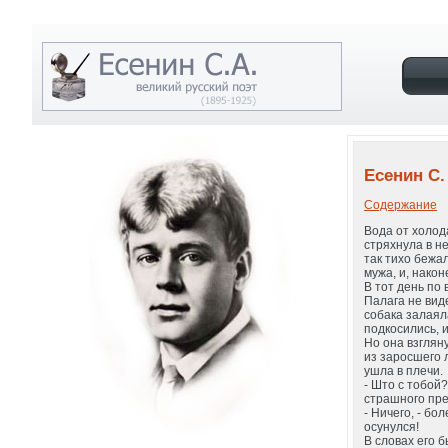
Есенин С.
Содержание
Вода от холод
стряхнула в н
так тихо бежа
мужа, и, након
В тот день по 
Палага не виде
собака залаял
подкосились, 
Но она взгляну
из заросшего 
ушла в плечи.
- Што с тобой?
страшного пре
- Ничего, - бо
осунулся!
В словах его б