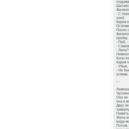
подыма
Шатаясь
Филипп 
- С пер
хлеб.
Карев п
Отломив
Пахло о
Филипп 
пробку.
- Пей, 
- Самов
- Липа?
Немног
Косы е
Карев ч
- Убью,
- Не бо
углями.
- -
Лимпиад
Чухлинс
Она не 
она и ж
Двух ле
заверну
Память 
Жена ег
когда м
Потом, 