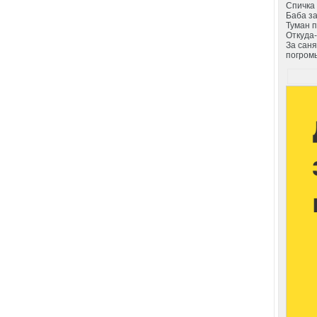
Спичка 
Баба з
Туман п
Откуда-
За саня
погромы