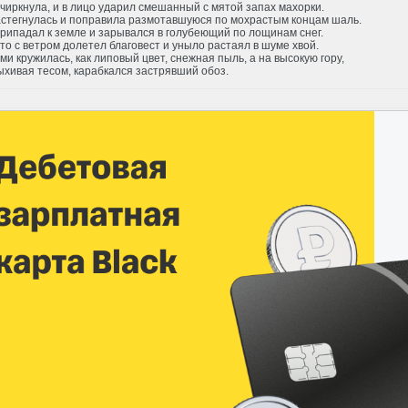
чиркнула, и в лицо ударил смешанный с мятой запах махорки.
астегнулась и поправила размотавшуюся по мохрастым концам шаль.
рипадал к земле и зарывался в голубеющий по лощинам снег.
то с ветром долетел благовест и уныло растаял в шуме хвой.
ми кружилась, как липовый цвет, снежная пыль, а на высокую гору,
хивая тесом, карабкался застрявший обоз.