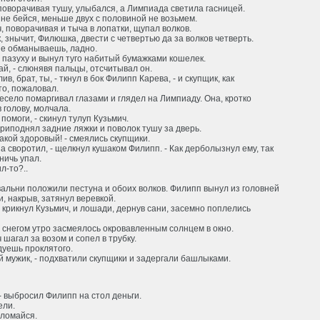
поворачивая тушу, улыбался, а Лимпиада светила гасницей.
 не бейся, меньше двух с половиной не возьмем.
, поворачивая и тыча в лопатки, щупал волков.
ак, знычит, Филюшка, двести с четвертью да за волков четверть.
не обманываешь, ладно.
 пазуху и вынул туго набитый бумажками кошелек.
ай, - слюнявя пальцы, отсчитывал он.
лив, брат, ты, - ткнул в бок Филипп Карева, - и скупщик, как
то, пожаловал.
есело помаргивал глазами и глядел на Лимпиаду. Она, кротко
 голову, молчала.
ы помоги, - скинул тулуп Кузьмич.
риподнял задние ляжки и поволок тушу за дверь.
какой здоровый! - смеялись скупщики.
а своротил, - щелкнул кушаком Филипп. - Как дерболызнул ему, так
ничь упал.
ил-то?..
альни положили пестуна и обоих волков. Филипп вынул из головней
и, накрыв, затянул веревкой.
 - крикнул Кузьмич, и лошади, дернув сани, засемно поплелись
 снегом утро засмеялось окровавленным солнцем в окно.
 шагал за возом и сопел в трубку.
дуешь проклятого.
й мужик, - подхватили скупщики и задергали башлыками.
 - выбросил Филипп на стол деньги.
ели.
е ломайся.