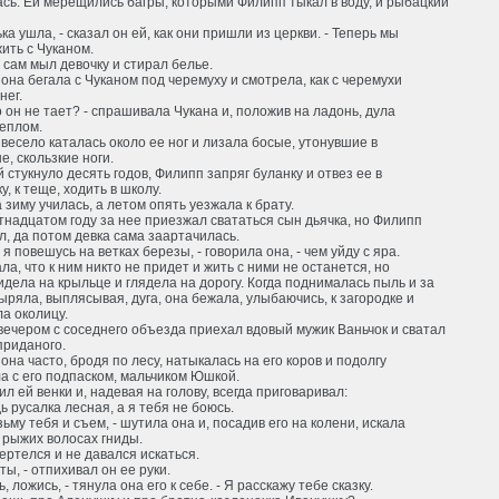
сь. Ей мерещились багры, которыми Филипп тыкал в воду, и рыбацкий
ька ушла, - сказал он ей, как они пришли из церкви. - Теперь мы
ить с Чуканом.
сам мыл девочку и стирал белье.
она бегала с Чуканом под черемуху и смотрела, как с черемухи
нег.
о он не тает? - спрашивала Чукана и, положив на ладонь, дула
теплом.
весело каталась около ее ног и лизала босые, утонувшие в
, скользкие ноги.
й стукнуло десять годов, Филипп запряг буланку и отвез ее в
у, к теще, ходить в школу.
 зиму училась, а летом опять уезжала к брату.
надцатом году за нее приезжал свататься сын дьячка, но Филипп
, да потом девка сама заартачилась.
 я повешусь на ветках березы, - говорила она, - чем уйду с яра.
ла, что к ним никто не придет и жить с ними не останется, но
идела на крыльце и глядела на дорогу. Когда поднималась пыль и за
ыряла, выплясывая, дуга, она бежала, улыбаючись, к загородке и
а околицу.
ечером с соседнего объезда приехал вдовый мужик Ваньчок и сватал
приданого.
она часто, бродя по лесу, натыкалась на его коров и подолгу
а с его подпаском, мальчиком Юшкой.
л ей венки и, надевая на голову, всегда приговаривал:
дь русалка лесная, а я тебя не боюсь.
озьму тебя и съем, - шутила она и, посадив его на колени, искала
в рыжих волосах гниды.
ртелся и не давался искаться.
 ты, - отпихивал он ее руки.
ь, ложись, - тянула она его к себе. - Я расскажу тебе сказку.