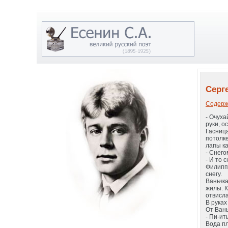
Серге
Содерж
- Очуха
руки, о
Гасниц
потолке
лапы ка
- Снего
- И то с
Филипп 
снегу.
Ваньчка
жилы. К
отвисла
В руках
От Вань
- Пи-ить
Вода пл