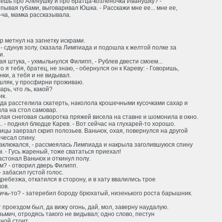
аешь про Аленушку и про братца-козленочка Иванушку? -
ывая губами, выговаривал Юшка. - Расскажи мне ее... мне ее,
ча, мамка рассказывала.
 метнул на загнетку искрами.
, - сдунув золу, сказала Лимпиада и подошла к желтой полке за
и.
ая штука, - ухмыльнулся Филипп, - Рублев двести смоем...
то я тебя, братец, не знаю, - обернулся он к Кареву: - Говоришь,
нки, а тебя и не видывал.
шляк, у просфирни проживаю.
арь, что ль, какой?
ик.
да расстелила скатерть, наколола крошечными кусочками сахар и
ла на стол самовар.
ая снеговая сыворотка пряжей висела на ставне и шомонила в окно.
... - поднял блюдце Карев. - Вот сейчас на глухарей-то хорошо.
ицы заерзал скрип полозьев. Ваньчок, охая, повернулся на другой
ачесал спину.
аклюкался, - рассмеялась Лимпиада и накрыла заголившуюся спину
. - Гусь жареный, тоже свататься приехал!
 застонал Ваньчок и откинул полу.
ам? - отворил дверь Филипп.
 - забасил густой голос.
дребезжа, откатился в сторону, и в хату ввалились трое
ов.
дичь-то? - затеребил бороду брюхатый, низенького роста барышник.
ут проездом был, да вижу огонь, дай, мол, заверну наудалую.
узьмич, отродясь такого не видывал; одно слово, пестун
ной стоит.