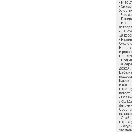
- И то 
- Знамо
Хлестну
- Что ж
- Прода
- Ишь, 
четверт
- Да, о
За косо
- Рамен
Около 
На пово
и расс
На плет
- Подби
За дер
дождя.
Баба н
поддевк
Карев, 
и ветра
Ствол г
погост.
- Остан
Лошадь 
фыркнув
Свернув
не опеп
- Экай 
Стряхну
- Закур
засмея