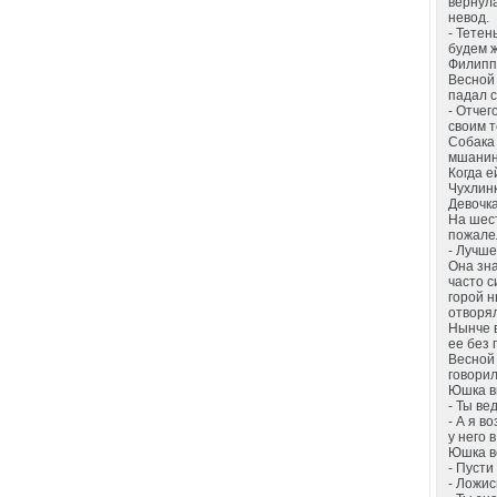
вернула
невод.
- Тетен
будем ж
Филипп 
Весной 
падал с
- Отчег
своим 
Собака 
мшанине
Когда е
Чухлинк
Девочка
На шест
пожалел
- Лучше
Она зна
часто с
горой н
отворял
Нынче в
ее без 
Весной 
говорил
Юшка ви
- Ты ве
- А я в
у него 
Юшка ве
- Пусти
- Ложис