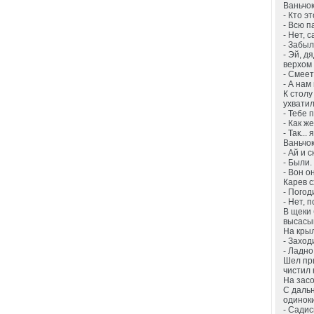
Ваньчок
- Кто э
- Всю п
- Нет, 
- Забыл
- Эй, д
верхом
- Смеет
- А нам
К столу
ухватил
- Тебе 
- Как ж
- Так...
Ваньчок
- Ай и 
- Были.
- Вон он
Карев с
- Погод
- Нет, 
В щеки 
высасы
На кры
- Заход
- Ладно
Шел при
чистил 
На засо
С дальн
одинок
- Садис