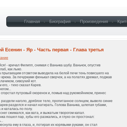
Главная
Биография
Произведения
Крит
й Есенин - Яр - Часть первая - Глава третья
ание
йся! - кричал Филипп, снимая с Ваньчка шубу. Ваньчок, опустив
слаб, как лыко.
а прыгающим отсветом выводила на белой печи тень повисшего на
 крюка. За печурками фенькал сверчок, а на полатях дремал, поджав
лачиком, сивоухий кот.
м его, - тихо сказал Карев.
негом...
сгорстал путровый окоренок и, помыв над рукомойником, принес
 раздели наголо, дряблое тело, пропитанное солнцем, вывело синие
арев разделся и начал натирать. Голова Ваньчка, шлепая губами,
 и каталась по полу.
 снег сжимался, как вата, и выжатым творогом капал.
чка пошел пар, зубы его разжались, и глухо он простонал:
...
еснула ему в глаза, и, потирая их корявыми руками, он стал