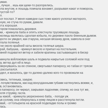
думаю.
, лучше... ишь как щеки-то разгорелись.
ла кнутом, и лошадь помчала взнамет, разрывая накат и поморозь.
 пустой-то?
л.
Бог послал. У меня намедни сын тоже какого ухлопал матерого,
ную, не стуча по рукам, давали.
хота хорошая.
гором показалась деревня.
ки, - крикнула баба и опять хлестнула трусившую лошадь.
околицы валялась сдохлая кобыла, по деревне пахло блинным дымом.
роте он увидел, как старуха, несшая вязанку дров, завязла в снег
ыпала поленья.
не около крайней хаты висела телячья шкура.
рай, бабушка, - крикнул весело и припал на постельник.
евней подхватил ветер и забили крапины застывающего в бисер
акинула войлоковую шаль и поджала накрытые соломой ноги под
у, ветер дул ей в лицо.
свернувшись за ее спиною, свертывал папиросу, но табак от тряски
 рассыпался.
удел, и казалось, где-то далеко-далеко кого-то провожали на
овись, тетенька, закурю.
почувствовала, как над взнузданными губами натянулись вожжи, и,
, остановилась.
 папиросу, он чиркал, закрывая ладонями, спичку, но она тут же,
еля стружку, гасла.
ты какой, - крикнула укоризненно баба, - погоди уж.
в солому, она обернулась к нему лицом и расстегнула петли.
ивай, - оттопырила на красной подкладке полы и громко
лась.