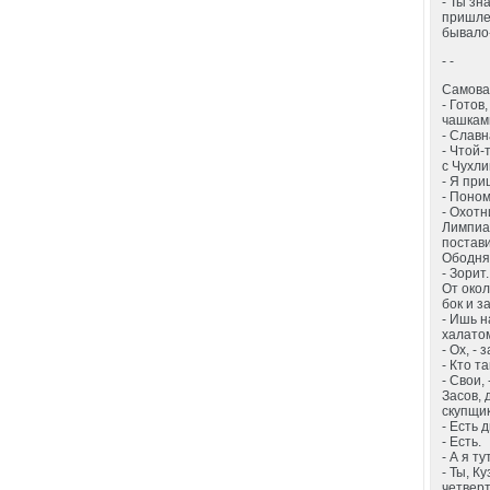
- Ты зн
пришлеп
бывало-
- -
Самовар
- Готов
чашкам
- Славн
- Чтой-
с Чухли
- Я при
- Поном
- Охотн
Лимпиа
постави
Ободнял
- Зорит
От окол
бок и з
- Ишь н
халатом
- Ох, -
- Кто т
- Свои,
Засов, 
скупщик
- Есть 
- Есть.
- А я т
- Ты, К
четверт