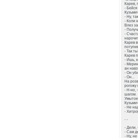
Карев, 
- Бейся
Кузьмич
- Ну, т
- Коли 
Влез за
- Получ
- Счаст
нарочи
Карев в
потупив
- Так т
Карев п
- Ишь, 
- Мерин
ан навз
- Он уб
- Он...
На розв
рогожу 
- Н-но,
шагом.
Умытое
Кузьмич
- Не на
- Хитро
- -
- Дели,
- Сам д
- Ну, н