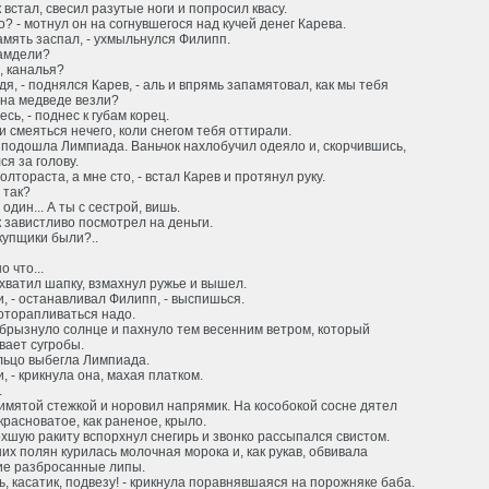
 встал, свесил разутые ноги и попросил квасу.
то? - мотнул он на согнувшегося над кучей денег Карева.
амять заспал, - ухмыльнулся Филипп.
самдели?
, каналья?
ядя, - поднялся Карев, - аль и впрямь запамятовал, как мы тебя
 на медведе везли?
есь, - поднес к губам корец.
 и смеяться нечего, коли снегом тебя оттирали.
 подошла Лимпиада. Ваньчок нахлобучил одеяло и, скорчившись,
ся за голову.
полтораста, а мне сто, - встал Карев и протянул руку.
е так?
 я один... А ты с сестрой, вишь.
 завистливо посмотрел на деньги.
скупщики были?..
о что...
хватил шапку, взмахнул ружье и вышел.
и, - останавливал Филипп, - выспишься.
поторапливаться надо.
брызнуло солнце и пахнуло тем весенним ветром, который
вает сугробы.
льцо выбегла Лимпиада.
и, - крикнула она, махая платком.
.
мятой стежкой и норовил напрямик. На кособокой сосне дятел
красноватое, как раненое, крыло.
хшую ракиту вспорхнул снегирь и звонко рассыпался свистом.
их полян курилась молочная морока и, как рукав, обвивала
ие разбросанные липы.
ь, касатик, подвезу! - крикнула поравнявшаяся на порожняке баба.