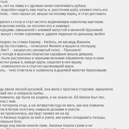
ться.
, сел на лавку и с дрожью начал напяливать рубаху.
подсобил надеть ему порты и, расстелив шубу, уложил спать его.
епою, - тихо сказал он, вешая на посевку корец, и стал доставать
рисел к столу и стал чистить водяниковую наволочку картошки.
 кусочек хлеба, он посолил его и зажевал.
гурцами, смешанной с клюквой капустой и моченой брусникой.
вынул с полки сороковку и, ударяя ладонью по донышку, выбил
- поднес он стакан Кареву. - Небось, не как ведь Ваньчок.
ар бы поставить, - почесался Филипп и вышел в теплушку.
 Лип?.. - загукал его сиповатый голос. - Проснися!
о погодя в красном сборчатом сарафане вошла девушка.
е были растрепаны и черными волнами обрамляли лицо и шею.
истил ружье и, взведя курок, нацелил в нее мушку.
 - усмехнулся он и спустил щелкнувший курок.
юсь, - тихо ответила и зазвенела в дырявой махотке березовыми
у звали лесной русалкой, она жила с братом в сторожке, караулила
кий лес и собирала грибы.
помнила, где была ее родина, и не знала ее. Ей близок был лес,
ила с ним.
т потеряла отца, а на четвертом году ее мать, как она помнила,
ли в белую холстину, накрыли досками и унесли.
ее прояснилась, как брат привез ее на яр.
о Аксинья ходила за ней и учила, как нужно складывать пальцы,
олишься Богу.
когда под окном синели лужи, Аксинья пошла к реке и не