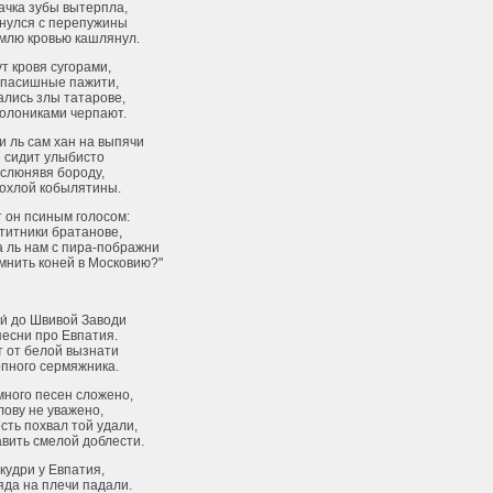
ачка зубы вытерпла,
нулся с перепужины
емлю кровью кашлянул.
ут кровя сугорами,
 пасишные пажити,
ались злы татарове,
полониками черпают.
 ль сам хан на выпячи
е сидит улыбисто
 слюнявя бороду,
дохлой кобылятины.
 он псиным голосом:
 титники братанове,
а ль нам с пира-пображни
мнить коней в Московию?"
и́ до Швивой Заводи
песни про Евпатия.
т от белой вызнати
опного сермяжника.
много песен сложено,
лову не уважено,
сть похвал той удали,
вить смелой доблести.
кудри у Евпатия,
яда на плечи падали.