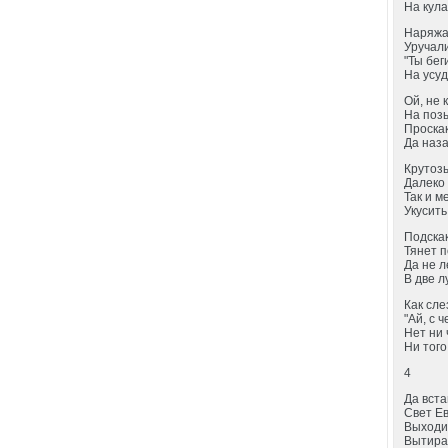
На кул
Наряжа
Уручали
"Ты бег
На усуд
Ой, не 
На позы
Проска
Да наза
Крутоз
Далеко 
Так и м
Укусить
Подскак
Тянет п
Да не л
В две л
Как сле
"Ай, с 
Нет ни 
Ни того
4
Да вста
Свет Е
Выходил
Вытира