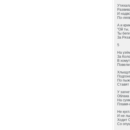
Утихала
Развив
И надв
По-ляг
А и кри
"Ой ты,
Ты беги
За Ряза
5
На узё
За Кол
В хомут
Повели
Хлыщут
Подгон
По пыж
Ставят 
У загне
Облака 
На сух
Пламя-
Не кухт
И не л
Ходит 
Со опу