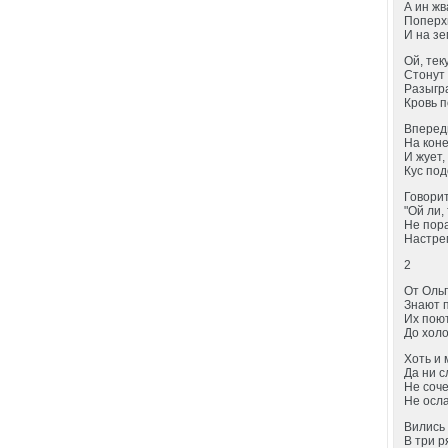
А ин жв
Поперх
И на з
Ой, тек
Стонут
Разыгр
Кровь 
Впереди
На кон
И жует,
Кус по
Говорит
"Ой ли,
Не пор
Настре
2
От Ольг
Знают 
Их пою
До хол
Хоть и 
Да ни с
Не соче
Не осла
Вились 
В три р