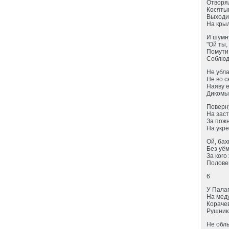
Отворя
Косяты
Выходи
На крыл
И шумн
"Ой ты
Помути
Соблюд
Не убл
Не во с
Наяву е
Дикомыт
Поверн
На зас
За пож
На укре
Ой, ба
Без уём
За кого
Полове
6
У Пала
На мед
Кораче
Рушник
Не обл