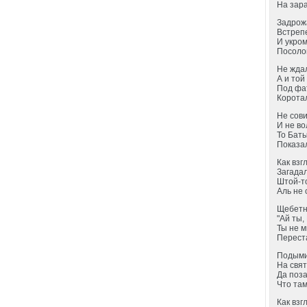
На зар
Задрож
Встрепе
И укро
Посоло
Не ждал
А и той
Под фа
Коротал
Не сов
И не во
То Баты
Показал
Как взг
Загада
Штой-т
Аль не
Щебетн
"Ай ты,
Ты не м
Переста
Подыми
На свя
Да поза
Что там
Как взг