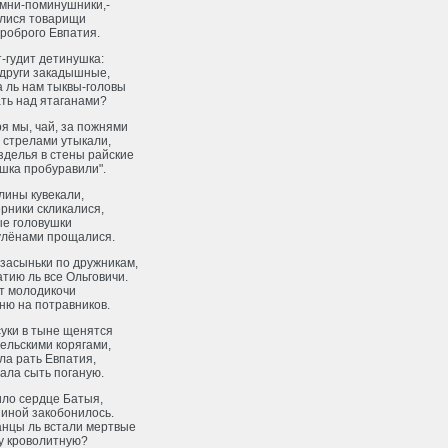
омни-поминушники,-
лися товарищи
роброго Евпатия.
-гудит детинушка:
 други закадышные,
а ль нам тыквы-головы
ть над ятаганами?
я мы, чай, за пожнями
 стрелами утыкали,
зделья в стены райские
шка пробуравили".
лины кувекали,
рники скликалися,
ые головушки
улёнами прощалися.
засыньки по дружникам,
тию ль все Ольговичи.
т молодикочи
ню на потравников.
суки в тыне щенятся
ельскими корягами,
ла рать Евпатия,
ала сыть поганую.
ло сердце Батыя,
иной закобонилось.
анцы ль встали мертвые
у кроволитную?