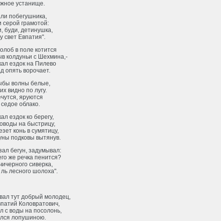
ажное устанище.
ли побегушника,
 серой грамотой:
и, буди, детинушка,
у свет Евпатия".
колоб в поле котится
в колдуньи с Шехмина,-
кал ездок на Пилево
д опять ворочает.
ыбы волны белые,
их видно по лугу.
ечутся, яруются
 седое облако.
ал ездок ко берегу,
оводы на быстрицу,
езет конь в сумятицу,
уны подковы вытянув.
зал бегун, задумывал:
чего же речка пенится?
чичерного сиверка,
 ль лесного шолоха".
вал тут добрый молодец,
впатий Коловратович,
 с воды на посолонь,
лся лопушиною.