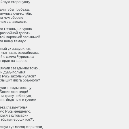
айскую сторонушку.
али губы Трубежа,
нулись очи-голуби,
мы крутоборые
нью зачаведели.
а Рязань, не чуяла
 разбойной допоти,
той варяжьей засынькой
а ночку темную.
иный ух защурился,
лчья пасть осклабилась,-
й с холма Чурилкова
 орде на зарево.
лянули звезды-ласточки,
ли думу-полымя:
о Русь захолынулася?
 слышит лязга бранного?
ули звезды месяцу:
 Божие ягнятище!
ни траву небесную,
нь бодаться с тучами.
-ка глазы-уголья
тую Русь крещеную,
рься в кутомарии,
 го́рами ерошится?".
лянул тут месяц с привязи,