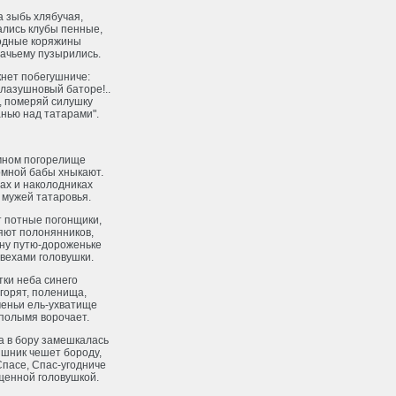
 зыбь хлябучая,
ались клубы пенные,
одные коряжины
вачьему пузырились.
кнет побегушниче:
 лазушновый баторе!..
, померяй силушку
нью над татарами".
мном погорелище
омной бабы хныкают.
ах и наколодниках
 мужей татаровья.
 потные погонщики,
яют полонянников,
ну путю-дороженьке
вехами головушки.
тки неба синего
горят, поленища,
меньи ель-ухватище
полымя ворочает.
а в бору замешкалась
ышник чешет бороду,
Спасе, Спас-угодниче
щенной головушкой.