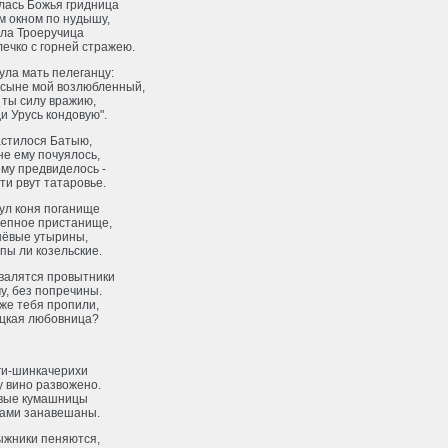
лась Божья гридница
м окном по нудышу,
ла Троеручица
ечко с горней стражею.
ула мать пелеганцу:
, сыне мой возлюбленный,
 ты силу вражию,
и Урусь кондовую".
астилося Батыю,
не ему почуялось,
му предвиделось -
и рвут татаровье.
ул коня поганище
тепное пристанище,
нёвые утырины,
пы ли козельские.
хвалятся провытники
у, без попречины.
 же тебя пропили,
цкая любовница?
ги-шинкачерихи
у вино развожено.
вые кумашницы
ами занавешаны.
ыжники пеняются,