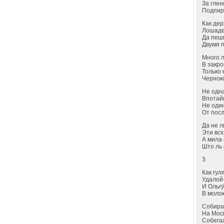
За гле
Подпир
Как дер
Лошаде
Да пеш
Двумя 
Много 
В закро
Только 
Чернок
Не одн
Впотай
Не оди
От пос
Да не л
Эти вс
А мила 
Што ль 
3
Как гул
Удалой
И Ольгу
В молок
Собира
На Мос
Собега