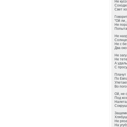
Не кус
Соходи
Свет хо
Говорит
"Ой ли,
Не пор
Попыта
Не назр
Солнце
Не с бе
Два око
Не загу
Не тете
А удал
С прос
Плачут 
По Евпа
Улетаю
Во пого
Ой, не 
Под коз
Налета
Сокруш
Защеми
Хлябуш
Не ряз
На угуб