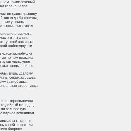
нищем ножик сеченый
ал колено белое.
жал он кузню-крыницу,
й ковал да бражничал,
нёвые угорины
пальцами вытягивал.
лонешнего смолота
мах его затулено.
нет угожей засыньки,
осой побеседнушки.
а краса-зазнобушка
ную по нем плакала,
н рукав молодушек
лезья продырявился.
юбы, вишь, удалому
хлипы серых журушек,
ему зазнобушка,
рязанская сторонушка.
ял ли, хороводничал
-те добрый молодец
́ ли волноватую
о парное вспенивал.
лись злы татарове,
кву коней шарахали.
лися боярове