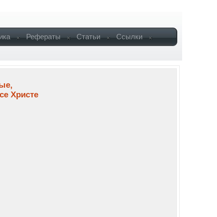
ика
Рефераты
Статьи
Ссылки
ые,
се Христе