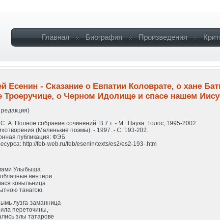
Главная
Биография
Произведения
Крит
й Есенин - Сказание о Евпатии Коловрате, о хане Бат
е Троеручице, о Черном Идолище и спасе нашем Иису
 редакция)
С. А. Полное собрание сочинений: В 7 т. - М.: Наука: Голос, 1995-2002.
тихотворения (Маленькие поэмы). - 1997. - С. 193-202.
онная публикация: ФЭБ
сурса: http://feb-web.ru/feb/esenin/texts/es2/es2-193-.htm
мами Улыбыша
 облачные вентери.
лася ковыльница
ытною танагою.
зымь лузга-заманница
ила переточины,-
лись злы татарове