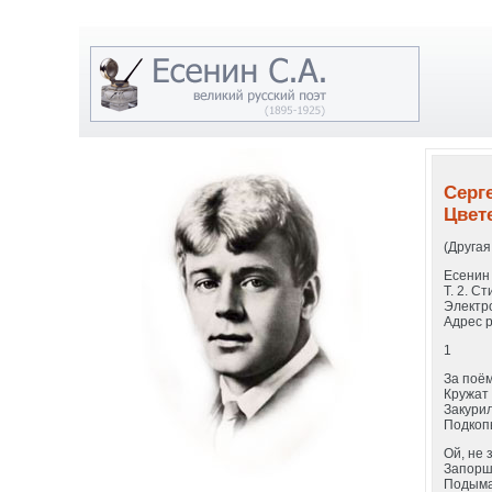
Серге
Цвет
(Другая
Есенин 
Т. 2. С
Электр
Адрес ре
1
За поё
Кружат
Закури
Подкоп
Ой, не 
Запорш
Подыма