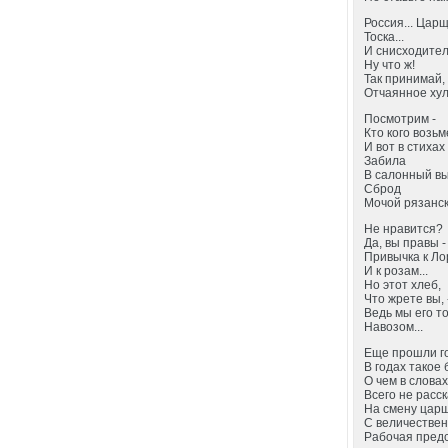
Россия... Царщ
Тоска...
И снисходител
Ну что ж!
Так принимай,
Отчаянное хул
Посмотрим -
Кто кого возьм
И вот в стихах
Забила
В салонный 
Сброд
Мочой рязанск
Не нравится?
Да, вы правы -
Привычка к Ло
И к розам...
Но этот хлеб,
Что жрете вы, 
Ведь мы его тог
Навозом...
Еще прошли г
В годах такое 
О чем в слова
Всего не расск
На смену цар
С величестве
Рабочая предс