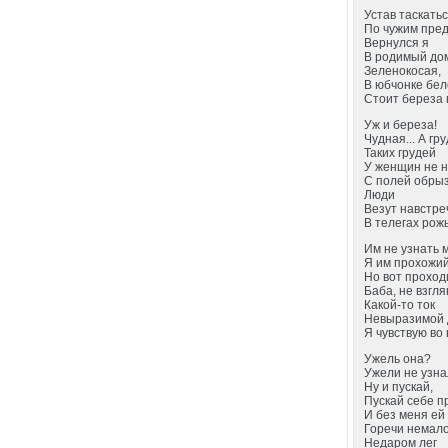
Устав таскать
По чужим пре
Вернулся я
В родимый до
Зеленокосая,
В юбчонке бе
Стоит береза 
Уж и береза!
Чудная... А гру
Таких грудей
У женщин не 
С полей обры
Люди
Везут навстре
В телегах рожь
Им не узнать 
Я им прохожий
Но вот проход
Баба, не взгля
Какой-то ток
Невыразимой
Я чувствую во 
Ужель она?
Ужели не узн
Ну и пускай,
Пускай себе пр
И без меня ей
Горечи немало
Недаром лег