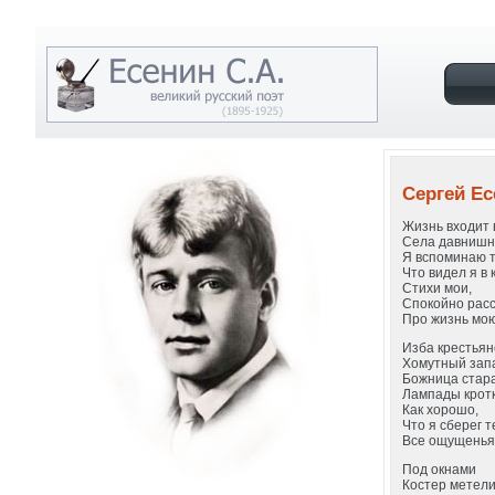
Сергей Ес
Жизнь входит 
Села давнишн
Я вспоминаю т
Что видел я в 
Стихи мои,
Спокойно рас
Про жизнь мою
Изба крестьян
Хомутный запа
Божница стар
Лампады кротк
Как хорошо,
Что я сберег т
Все ощущенья 
Под окнами
Костер метели