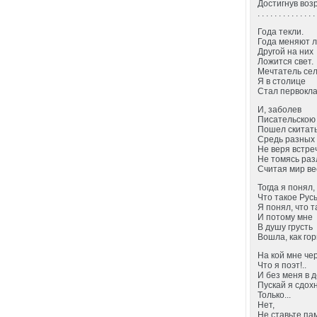
Достигнув воз
. . . . . . . . . . . . . .
Года текли.
Года меняют л
Другой на них
Ложится свет.
Мечтатель сел
Я в столице
Стал первокл
И, заболев
Писательскою 
Пошел скитать
Средь разных 
Не веря встре
Не томясь раз
Считая мир ве
Тогда я понял,
Что такое Русь
Я понял, что т
И потому мне
В душу грусть
Вошла, как гор
На кой мне чер
Что я поэт!..
И без меня в 
Пускай я сдохн
Только...
Нет,
Не ставьте па