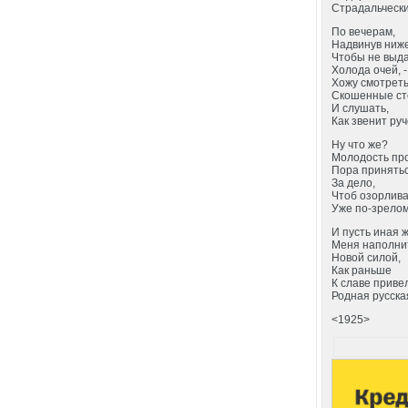
Страдальчески
По вечерам,
Надвинув ниже
Чтобы не выд
Холода очей, -
Хожу смотреть
Скошенные ст
И слушать,
Как звенит руч
Ну что же?
Молодость пр
Пора принять
За дело,
Чтоб озорлив
Уже по-зрелом
И пусть иная 
Меня наполни
Новой силой,
Как раньше
К славе приве
Родная русска
<1925>