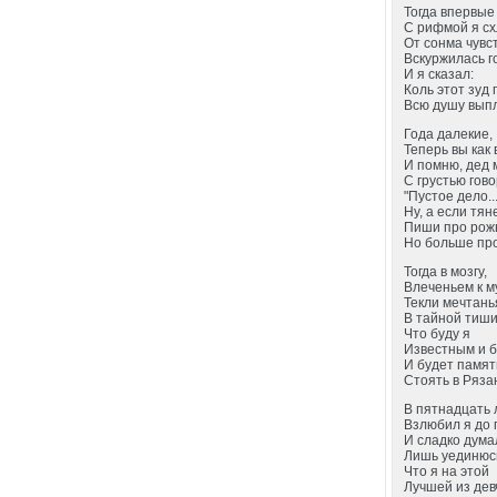
Тогда впервые
С рифмой я сх
От сонма чувс
Вскуржилась г
И я сказал:
Коль этот зуд 
Всю душу выпл
Года далекие,
Теперь вы как 
И помню, дед 
С грустью гово
"Пустое дело..
Ну, а если тяне
Пиши про рож
Но больше про
Тогда в мозгу,
Влеченьем к м
Текли мечтань
В тайной тиши
Что буду я
Известным и 
И будет памят
Стоять в Ряза
В пятнадцать 
Взлюбил я до 
И сладко дума
Лишь уединюс
Что я на этой
Лучшей из дев