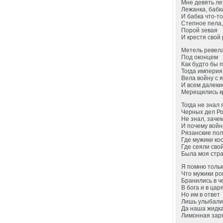
Мне девять ле
Лежанка, бабка,
И бабка что-то
Степное пела
Порой зевая
И крестя свой 
Метель ревела
Под оконцем
Как будто бы 
Тогда империя
Вела войну с 
И всем далеки
Мерещились к
Тогда не знал 
Черных дел Ро
Не знал, заче
И почему войн
Рязанские пол
Где мужики ко
Где сеяли свой
Была моя стра
Я помню тольк
Что мужики ро
Бранились в ч
В бога и в царя
Но им в ответ
Лишь улыбали
Да наша жидк
Лимонная зар