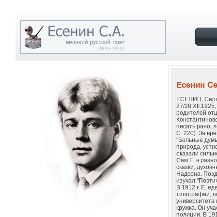
Есенин С
ЕСЕНИН, Сергей
27/28.XII.1925
родителей отца
Константиновс
писать рано, л
С. 220). За в
"Больные думы
природа, устн
оказали сильн
Сам Е. в разн
сказки, духов
Надсона. Позд
изучал "Поэти
В 1912 г. Е. е
типографии, п
университета 
кружка. Он уч
полиции. В 191