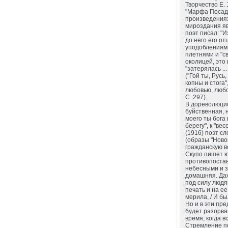
Творчество Е. 
"Марфа Посадни
произведениях
мироздания яв
поэт писал: "
до него его о
уподоблениями
плетнями и "с
околицей, это
"затерялась ..
("Гой ты, Русь
копны и стога"
любовью, любо
С. 297).
В дореволюцио
буйственная, 
моего ты бога 
берегу", к "ве
(1916) поэт с
(образы "Новог
гражданскую в
Скупо пишет ю
противопоставл
небесными и зе
домашняя. Даж
под силу людям
печать и на ее
мерила, / И был
Но и в эти пр
будет разорван
время, когда в
Стремление по