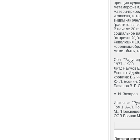
принцип худож
метаморфизм. 
матери-природ
человека, кот
видим как оче
"растительные
В начале 20 г
социальное ра
"вторичной", 
Революция 191
коренным обра
может быть, та
Соч.: "Радуница
1977--1980.
Лит.: Наумов Е
Есенин: Идейн
хроника: В 2 ч
Ю. Л. Есенин. 
Базанов В. Г. 
А. И. Захаров
Источник: "Ру
Том 1. А--Л. П
М., "Просвеще
OCR Бычков М.