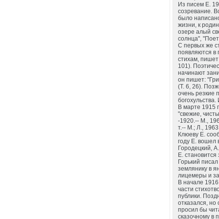
Из писем Е. 1
созревание. Вс
было написано
жизни, к роди
озере алый све
солнца", "Поет 
С первых же с
появляются в п
стихам, пишет 
101). Поэтиче
начинают зани
он пишет: "Гр
(Т. 6, 26). По
очень резкие 
богохульства. 
В марте 1915 
"свежие, чисты
-1920.-- М., 1
т.-- М.; Л., 19
Клюеву Е. сооб
году Е. вошел 
Городецкий, А.
Е. становится
Горький писал 
землянику в я
лицемеры и зави
В начале 1916
части стихотво
публики. Позд
отказался, но 
просил бы чит
сказочному в п