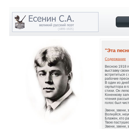
"Эта песн
Содержание
Весною 1918 г
выставку свои
встретиться с
рабочие пресн
В один из дне
скульптора в 
стихи. Он лег
Коненкову зап
чтения рассыпа
голос был чис
Звени, звени, 
Волнуйся, неу
Блажен, кто р
Твою пастушес
Звени, звени, 