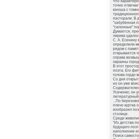
Что характерн
точно отвечае
юноша с томно
традиционного
пасторали. В 
"забубённая г
"салонные" по
Думается, пре
лирика удалос
С. А. Есенину
определили ме
рядом с памят
открывается ч
справа возвыш
окраины город
В этот просто
поэта. Его фиг
голова гордо в
Со дня открыт
но он уже впи
Содержателен
Усаченко; он 
литературный 
...По березов
плечо куртка 
изобразил поэ
столице.
Среди живопис
"Из детства п
будущего поэт
наполнение ес
Поиск самосто