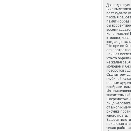
Два года спус
Был вылеплен 
поэт куда-то 
"Пока я работ
памяти образ 
бы корректиро
восемнадцатог
Коненковский 
к голове, лева
каждая деталь
"Но при всей 
его портретно
- пишет иссле
что-то обречен
не жалея себя
молодом и без
поворотов суд
Скульптору уд
глубиной, сло
первым художн
изобразительн
Из прижизненн
значительный 
Сосредоточенн
лицо человека
от многих мем
рисунке проти
юного поэта.
За десятилети
привлекал вни
число работ с