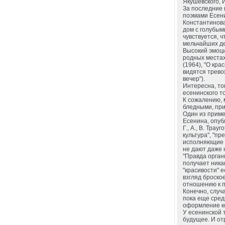
Якушевского, И
За последние 
поэмами Есени
Константинова,
дом с голубыми
чувствуется, 
мельчайших де
Высокий эмоци
родных местах 
(1964), "О кра
видятся трев
вечер").
Интересна, то
есенинского т
К сожалению, 
бледными, пр
Один из приме
Есенина, опуб
Г., А., В. Тра
культура", "п
исполняющие р
не дают даже 
"Правда орган
получает ника
"красивости" е
взгляд броско
отношению к по
Конечно, случ
пока еще сред
оформление к
У есенинской 
будущее. И от