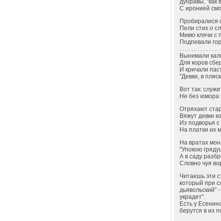
дубравы, "как в
С иронией смо
Пробиралися с
Пели стих о с
Мимо клячи с 
Подпевали гор
. . . . . . . . . . . . . .
Вынимали кал
Для коров сбе
И кричали пас
"Девки, в пляс
Вот так: служи
Не без юмора 
Отряхают стар
Вяжут девки к
Из подворья с
На платки их 
На вратах мон
"Упокою гряду
А в саду разб
Словно чуя во
Читаешь эти с
который при с
дьявольский" -
украдет".
Есть у Есенин
берутся в их 