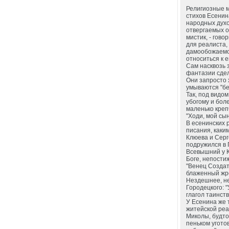
Религиозные м
стихов Есенин
народных духо
отвергаемых о
мистик, - гово
для реалиста,
дамообожаемог
относиться к 
Сам насквозь 
фантазии сдел
Они запросто 
умываются "бе
Так, под видом
убогому и бол
маленько креп
"Ходи, мой сын
В есенинских 
писания, каки
Клюева и Серг
подружился в 
Всевышний у К
Боге, непостиж
"Венец Создат
блаженный жре
Нездешнее, не
Городецкого: 
глагол таинств
У Есенина же 
житейской реа
Миколы, будто
пеньком угото