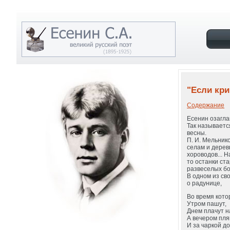
"Если крик
Содержание
Есенин озагла
Так называетс
весны.
П. И. Мельник
селам и дерев
хороводов... 
то останки ст
развеселых бог
В одном из св
о радунице,
Во время кото
Утром пашут,
Днем плачут н
А вечером пля
И за чаркой д