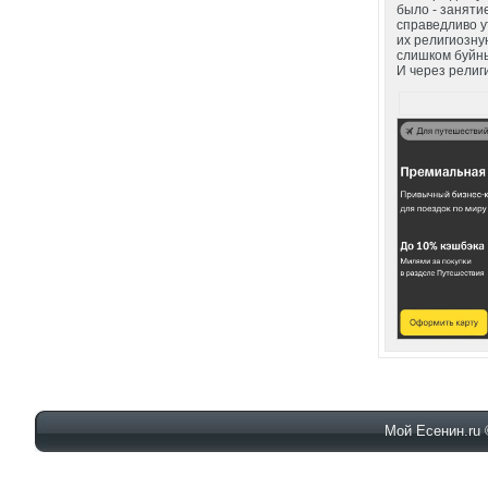
было - занятие
справедливо у
их религиозну
слишком буйны
И через религи
Мой Есенин.ru