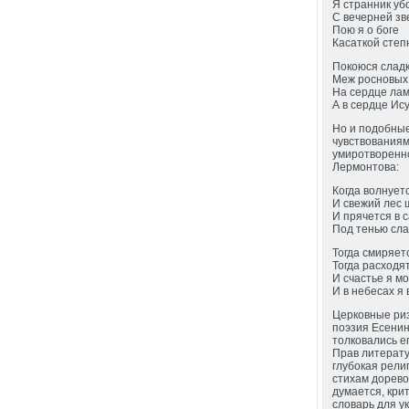
Я странник уб
С вечерней зв
Пою я о боге
Касаткой степн
Покоюся слад
Меж росновых 
На сердце лам
А в сердце Ису
Но и подобные
чувствования
умиротворенно
Лермонтова:
Когда волнует
И свежий лес 
И прячется в 
Под тенью сла
Тогда смиряет
Тогда расходя
И счастье я мо
И в небесах я в
Церковные ризы
поэзия Есенина
толковались ег
Прав литерату
глубокая рели
стихам дорево
думается, крит
словарь для у