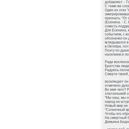
добавляет: - Г
С теми же сло
Один из этих "
эмигрировавши
признать: "От
(Есенина. - С.
совесть подде
Для Есенина, 
событием, с ко
обозначил он д
вглядывался в
в Октябре, по
Поэту по душе
насилием и ло
Ради вселенск
Братства люд
Радуюсь песне
Смерти твоей,
восклицает он 
отмечено духо
Во имя чего? 
златоклыкий 
"Мы наш, мы н
народ на штур
Новый мир не 
"Солнечный кр
Чтобы его обре
На смертный б
Демьяна Бедно