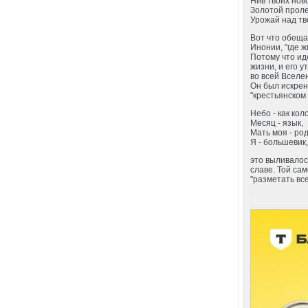
Нив твоих нов
Золотой проле
Урожай над тв
Вот что обеща
Инонии, "где 
Потому что ид
жизни, и его у
во всей Вселе
Он был искрен
"крестьянском 
Небо - как кол
Месяц - язык,
Мать моя - ро
Я - большевик,
это выливалос
славе. Той са
"разметать вс