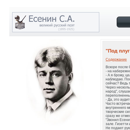
"Под плуг
Содержание
Вскоре после 
- на набережн
- А я брожу, ц
наблюдаю. Пос
сейчас? Ведь т
Через несколь
народ", слуша
переполненный
- Да, это ауди
Часто встреча
внутреннего м
творческие си
сразу же отме
"Звонил Есени
зале. Гизетти 
Не подают руки