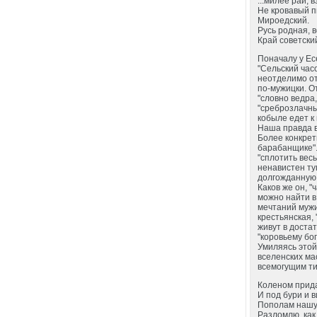
...милее рай, в
Не кровавый п
Мироедский.
Русь родная, 
Край советски
Поначалу у Ес
"Сельский час
неотделимо от
по-мужицки. От
"словно ведра
"среброзлачный
кобыле едет к 
Наша правда в
Более конкрет
барабанщике". 
"сплотить весь
ненавистен ту
долгожданную 
Каков же он, 
можно найти в
мечтаний мужи
крестьянская,
живут в доста
"коровьему бог
Умиляясь этой
вселенских ма
всемогущим т
Коленом прид
И под бури и в
Пополам нашу
Разломлю, как