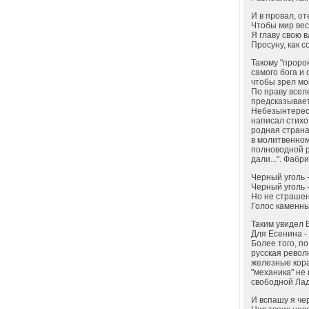
И в провал, о
Чтобы мир вес
Я главу свою 
Просуну, как с
Такому "пророк
самого бога и 
чтобы зрел мо
По праву всел
предсказывает
Небезынтересн
написал стихо
родная страна
в молитвенном 
полноводной р
дали...". Фаб
Черный уголь 
Черный уголь -
Но не страшен
Голос каменны
Таким увидел 
Для Есенина -
Более того, п
русская револ
железные кора
"механика" не
свободной Лад
И вспашу я ч