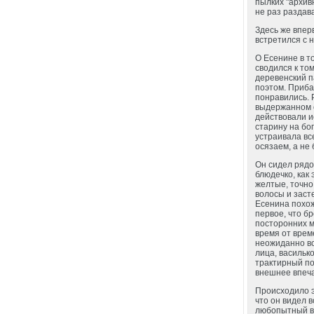
пылких "архив
не раз раздав
Здесь же впер
встретился с н
О Есенине в т
сводился к то
деревенский п
поэтом. Приба
понравились. 
выдержанном с
действовали и
старину на бо
устраивала вс
осязаем, а не
Он сидел рядо
блюдечко, как
желтые, точно
волосы и заст
Есенина похож
первое, что б
посторонних м
время от време
неожиданно вс
лица, василько
трактирный пол
внешнее впеча
Происходило э
что он видел 
любопытный вз