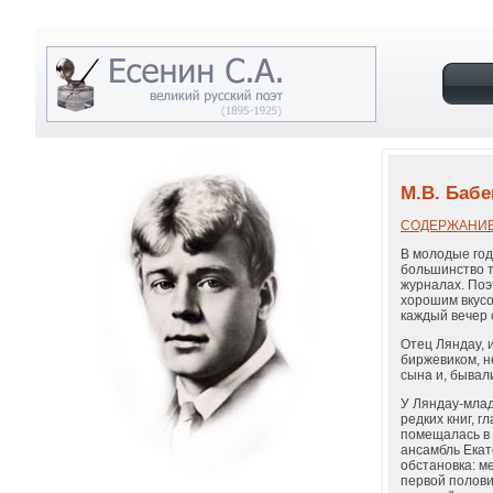
M.В. Бабе
СОДЕРЖАНИ
В молодые год
большинство т
журналах. Поэ
хорошим вкусо
каждый вечер 
Отец Ляндау, 
биржевиком, н
сына и, бывал
У Ляндау-млад
редких книг, 
помещалась в 
ансамбль Екат
обстановка: м
первой полови