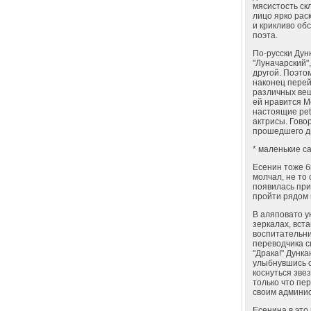
мясистость ск
лицо ярко рас
и крикливо об
поэта.
По-русски Дунк
"Луначарский"
другой. Поэто
наконец перей
различных вещ
ей нравится М
настоящие peti
актрисы. Гово
прошедшего дн
* маленькие са
Есенин тоже б
молчал, не то
появилась при
пройти рядом 
В аляповато у
зеркалах, вст
воспитательни
переводчика с
"Драка!" Дунка
улыбнувшись о
коснуться зве
только что пе
своим админи
Есенина в это 