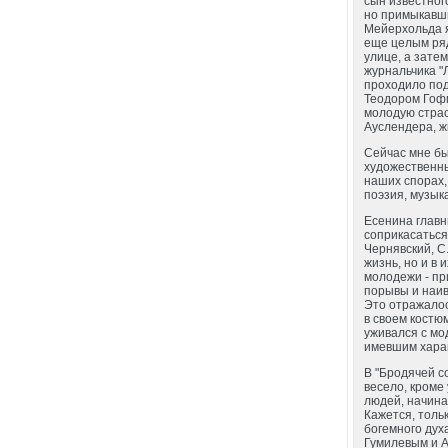
сын известног
но примыкавши
Мейерхольда я
еще целым ряд
улице, а зате
журнальчика "
проходило под
Теодором Гофм
молодую страс
Ауслендера, ж
Сейчас мне бы
художественны
наших спорах,
поэзия, музыка
Есенина главн
соприкасаться
Чернявский, С.
жизнь, но и в
молодежи - пр
порывы и наив
Это отражалос
в своем костю
уживался с мо
имевшим харак
В "Бродячей со
весело, кроме
людей, начина
Кажется, толь
богемного дух
Гумилевым и А