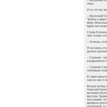
-- Весенний! 
лицо.
И он тотчас ж
-- Весенний! Е
"Войне и мире"
вижу. Махоньки
вдруг как заор
Слова Есенина 
чем только чт
-- Хочешь, сп
Я пытаюсь что-
далеко-далеко
-- Сережа! - п
раздраженно б
-- Сережа! Сер
любимым слов
В такие минут
сам он как-то 
Вскоре вслед 
Николай Клюев
витиеватой ре
маслом. Одева
бутылками. Хо
времени прогл
улыбочкой, то