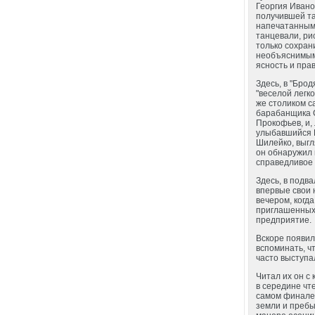
Георгия Ивано
получившей та
напечатанным 
танцевали, ри
только сохран
необъяснимым 
ясность и пра
Здесь, в "Бро
"веселой легк
же столиком с
барабанщика С
Прокофьев, и,
улыбавшийся К
Шилейко, выгл
он обнаружил 
справедливое 
Здесь, в подв
впервые свои 
вечером, когд
приглашенных 
предприятие.
Вскоре появил
вспоминать, ч
часто выступа
Читал их он с
в середине чт
самом финале о
земли и пребы