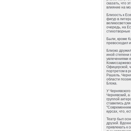
сказать, что 
влияние на мо
Близость к Ес
фигур в литер
великосветские
очередь, на Е
стихотворные 
Были, кроме Кл
превосходил и
Близко дружил
иной степени 
увлечениями е
Комиссаржевск
Офицерской, ч
портретом в р
Рашель. Черня
области поэзи
Блока.
У Чернявского 
Чернявский, а
группой актер
ставились для
"Современнике
курсах, что, 
Театр был осн
друзей. Вдохн
привлекать к 