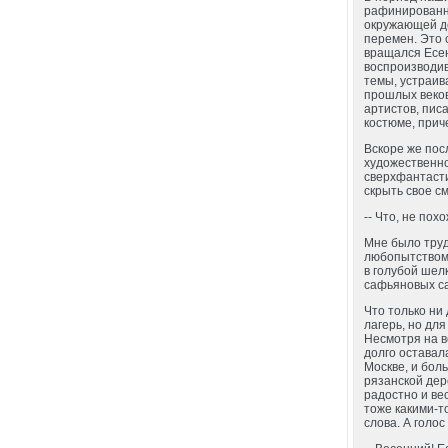
рафинированны
окружающей де
перемен. Это 
вращался Есен
воспроизводив
темы, устраив
прошлых веко
артистов, пис
костюме, прич
Вскоре же пос
художественно
сверхфантасти
скрыть свое с
-- Что, не пох
Мне было труд
любопытством 
в голубой шел
сафьяновых са
Что только ни 
лагерь, но для
Несмотря на в
долго оставал
Москве, и бол
рязанской дер
радостно и ве
тоже какими-т
слова. А голос