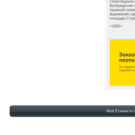
стихотворное 
Возбуждение е
прежней сияющ
выражение сде
площади Стра
<1955>
Мой Есенин.ru