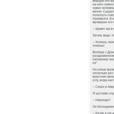
морщин его ко
на него самог
чужих человек
жизни. Судоро
погаснуть сов
прервался. Ес
мучившие его 
-- Шумит как в
Затем, видя, ч
-- Хочешь, про
знаешь!
Вообще с Дунка
раздраженном т
наперекор ска
ее".
На улице круж
несколько раз
воротник свое
углу, когда на
-- Скоро в Ам
Я шутливо спр
-- Навсегда?
Он безнадежно
-- Разве я где м