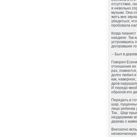
отсутствие, с
я невольно сп
музыки. Она от
жить вне звуч
убедиться, чт
пробовала нап
Когда пианист
наедине. Так 
устроившись п
догоравшие го
-- Был в дерев
Говорил Есени
отношения их 
раз, помнится
долго любил и
как, наверное,
дров нарушало
И передо мной
образов его де
Передать в то
шар, пущенный
лицо ребенка у
Ток... Шар пры
неудержимо вл
дерева о каме
Внезапно вспы
неоконченную 