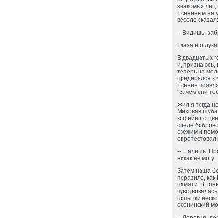
знакомых лиц 
Есениным на у
весело сказал
-- Видишь, за
Глаза его лук
В двадцатых г
и, признаюсь,
теперь на мол
придирался к 
Есенин появля
"Зачем они те
Жил я тогда не
Меховая шуба 
кофейного цве
среде боброво
свежим и помо
опротестовал:
-- Шалишь. Про
никак не могу.
Затем наша бе
поразило, как
памяти. В тон
чувствовалась
попытки неско
есенинский мо
-- Деревня, де