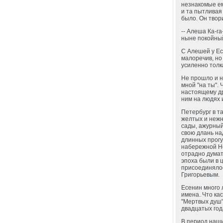
незнакомые ем
и та пытливая 
было. Он твор
-- Алеша Ка-г
ныне покойный
С Алешей у Ес
малоречив, но
усиленно толк
Не прошло и н
мной "на ты". 
настоящему др
ним на людях 
Петербург в 
желтых и нежн
сады, ажурный
свою длань на
длинных прогу
набережной Не
отрадно думать
эпоха были в 
присоединялос
Григорьевым.
Есенин много 
имена. Что ка
"Мертвых душ"
двадцатых год
В период наши