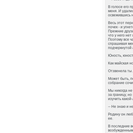
В голосе его 
меня. И удали
освежившись н
Весь этот пер
почек - и угн
Прежние друзь
что у него нет
Поэтому все ч
спрашивая мен
подчеркнутой 
Юность, юност
Как майская но
Отзвенела ты..
Может быть, п
собрание сочи
Мы никогда не
за границу, н
изучить какой
-- Не знаю и н
Родину он люб
ее.
В последние в
возбужденным.