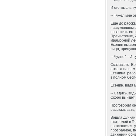
И его мысль т
-- Тяжел мне э
Еще до расска
нашумевшем ро
навестить его
Пречистенке, 
мраморной лес
Есенин вышел 
лицо, припухш
-- Чудно? - И 
Сказав это, Е
стол, а на не
Есенина, рабо
в полном бесп
Есенин, видя 
-- Садись, вид
Скоро выйдет.
Проговорил он
рассказывать,
Вошла Дункан.
гастролей в П
пытавшаяся, у
прозрачное, п
движении обна